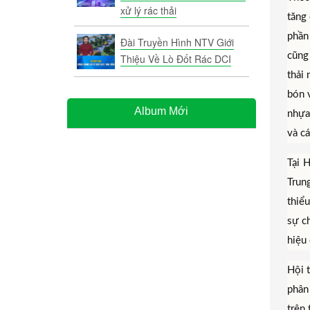
xử lý rác thải
tăng 
phần
Đài Truyền Hình NTV Giới
cũng 
Thiệu Về Lò Đốt Rác DCI
thải
bón v
Album Mới
nhựa 
và cá
Tại 
Trun
thiể
sự c
hiệu 
Hội t
phân
trên