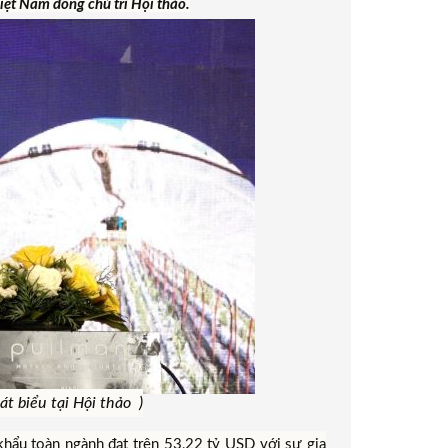
iệt Nam đồng chủ trì Hội thảo.
 biểu tại Hội thảo )
hẩu toàn ngành đạt trên 53,22 tỷ USD với sự gia