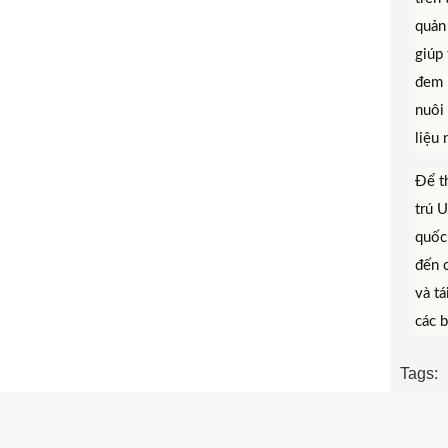
quản
giúp 
đem 
nuôi
liệu 
Để t
trú 
quốc
đến 
và t
các b
Tags: