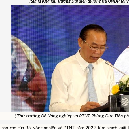
Ramla Khalidi, Trưởng Đại diện thường trú UNDP tại V
( Thứ trưởng Bộ Nông nghiệp và PTNT Phùng Đức Tiến phát
 báo cáo của Bộ Nông nghiệp và PTNT, năm 2022, kim ngạch xuất k