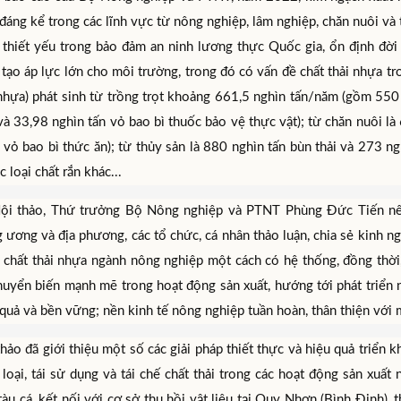
đáng kể trong các lĩnh vực từ nông nghiệp, lâm nghiệp, chăn nuôi và
 thiết yếu trong bảo đảm an ninh lương thực Quốc gia, ổn định đời 
tạo áp lực lớn cho môi trường, trong đó có vấn đề chất thải nhựa tr
 nhựa) phát sinh từ trồng trọt khoảng 661,5 nghìn tấn/năm (gồm 550 
à 33,98 nghìn tấn vỏ bao bì thuốc bảo vệ thực vật); từ chăn nuôi là 
vỏ bao bì thức ăn); từ thủy sản là 880 nghìn tấn bùn thải và 273 ngh
c loại chất rắn khác...
Hội thảo, Thứ trưởng Bộ Nông nghiệp và PTNT Phùng Đức Tiến nêu 
g ương và địa phương, các tổ chức, cá nhân thảo luận, chia sẻ kinh 
u chất thải nhựa ngành nông nghiệp một cách có hệ thống, đồng thời
huyển biến mạnh mẽ trong hoạt động sản xuất, hướng tới phát triển n
quả và bền vững; nền kinh tế nông nghiệp tuần hoàn, thân thiện với m
hảo đã giới thiệu một số các giải pháp thiết thực và hiệu quả triển k
 loại, tái sử dụng và tái chế chất thải trong các hoạt động sản xuấ
 tàu cá, kết nối với cơ sở thu hồi vật liệu tại Quy Nhơn (Bình Định