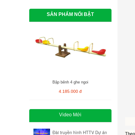
SẢN PHẨM NỔI BẬT
Bập bênh 4 ghe ngoi
4.185.000 đ
Video Mới
Đài truyền hình HTTV Dự án
Theo