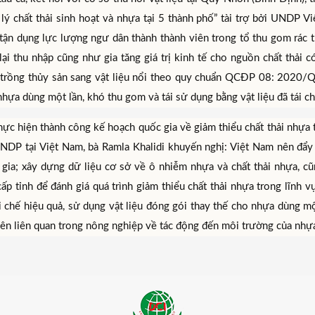
 lý chất thải sinh hoạt và nhựa tại 5 thành phố” tài trợ bởi UNDP 
tận dụng lực lượng ngư dân thành thành viên trong tổ thu gom rác tr
lại thu nhập cũng như gia tăng giá trị kinh tế cho nguồn chất thải 
 trồng thủy sản sang vật liệu nổi theo quy chuẩn QCĐP 08: 2020/QN
nhựa dùng một lần, khó thu gom và tái sử dụng bằng vật liệu đã tái ch
hực hiện thành công kế hoạch quốc gia về giảm thiểu chất thải nhựa
UNDP tại Việt Nam, bà Ramla Khalidi khuyến nghị: Việt Nam nên đẩy
 gia; xây dựng dữ liệu cơ sở về ô nhiễm nhựa và chất thải nhựa, cũ
cấp tỉnh để đánh giá quá trình giảm thiểu chất thải nhựa trong lĩn
ái chế hiệu quả, sử dụng vật liệu đóng gói thay thế cho nhựa dùng m
ên liên quan trong nông nghiệp về tác động đến môi trường của nhựa,