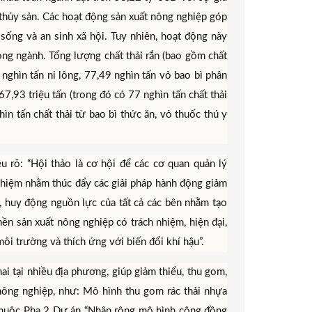
 thủy sản. Các hoạt động sản xuất nông nghiệp góp
sống và an sinh xã hội. Tuy nhiên, hoạt động này
ong ngành. Tổng lượng chất thải rắn (bao gồm chất
nghìn tấn ni lông, 77,49 nghìn tấn vỏ bao bì phân
67,93 triệu tấn (trong đó có 77 nghìn tấn chất thải
ìn tấn chất thải từ bao bì thức ăn, vỏ thuốc thú y
rõ: “Hội thảo là cơ hội để các cơ quan quản lý
nghiệm nhằm thúc đẩy các giải pháp hành động giảm
, huy động nguồn lực của tất cả các bên nhằm tạo
ền sản xuất nông nghiệp có trách nhiệm, hiện đại,
ôi trường và thích ứng với biến đổi khí hậu”.
hai tại nhiều địa phương, giúp giảm thiểu, thu gom,
t nông nghiệp, như: Mô hình thu gom rác thải nhựa
), thuộc Pha 2 Dự án “Nhân rộng mô hình cộng đồng