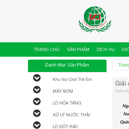
TRANG CHỦ
SẢN PHẨM
DỊCH VỤ
GIỚ
Danh Mục Sản Phẩm
Tran
Khu Vui Chơi Trẻ Em
Giải
MÁY BƠM
Ngày đăn
LÒ HỎA TÁNG
Ngà
XỬ LÝ NƯỚC THẢI
Na
Quản
LÒ ĐỐT RÁC