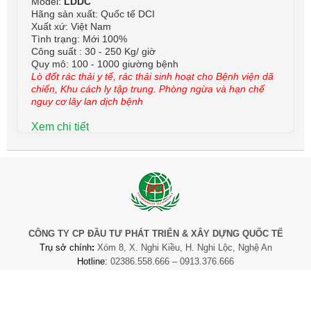
Model:
LDDC
Hãng sản xuất: Quốc tế DCI
Xuất xứ: Việt Nam
Tình trạng: Mới 100%
Công suất : 30 - 250 Kg/ giờ
Quy mô: 100 - 1000 giường bệnh
Lò đốt rác thải y tế, rác thải sinh hoạt cho Bệnh viện dã
chiến, Khu cách ly tập trung. Phòng ngừa và hạn chế
nguy cơ lây lan dịch bệnh
Xem chi tiết
CÔNG TY CP ĐẦU TƯ PHÁT TRIỂN & XÂY DỰNG QUỐC TẾ
Trụ sở chính
:
Xóm 8, X. Nghi Kiều, H. Nghi Lộc, Nghệ An
Hotline:
02386.558.666 – 0913.376.666
Email
:
congtyquocte.dci@gmail.com
Thiết kế bởi
Bota