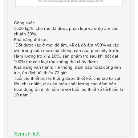
Công suất:
1500 kg/h, cho rác đã được phân loại và ở độ ẩm tiêu
chuẩn 30%.
Khả năng đốt rác:
"Đốt được rác ở mọi độ ẩm, kể cả độ ẩm >90% và rác
ướt trong mùa mưa mà không cần qua phơi sấy trước.
Hàm lượng tro xỉ ≤ 10%, sản phẩm tro sau khi đốt đạt
100% trừ các loại rác không thể cháy được
Khả năng vận hành: Hệ thống đảm bảo hoạt động liên
tục, ổn định tối thiểu 72 giờ.
Tuổi thọ thiết bị: Hệ thống được thiết kế, chế tạo từ vật
liệu chịu nhiệt, chịu ăn mòn chất lượng cao đảm bảo
hoạt động ổn định, bền bỉ với tuổi thọ thiết kế tối thiểu là
10 năm."
Xem chi tiết