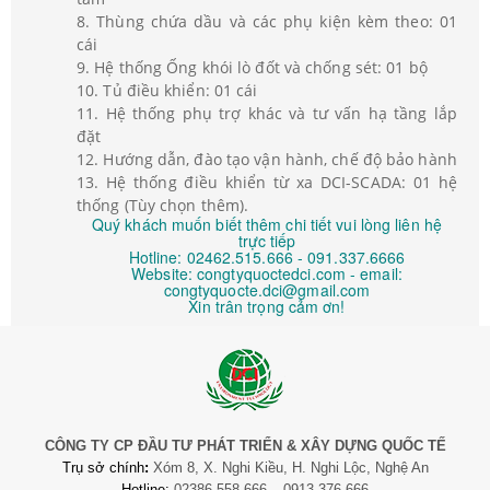
8. Thùng chứa dầu và các phụ kiện kèm theo: 01
cái
9. Hệ thống Ống khói lò đốt và chống sét: 01 bộ
10. Tủ điều khiển: 01 cái
11. Hệ thống phụ trợ khác và tư vấn hạ tầng lắp
đặt
12. Hướng dẫn, đào tạo vận hành, chế độ bảo hành
13. Hệ thống điều khiển từ xa DCI-SCADA: 01 hệ
thống (Tùy chọn thêm).
Quý khách muốn biết thêm chi tiết vui lòng liên hệ
trực tiếp
Hotline: 02462.515.666 - 091.337.6666
Website: congtyquoctedci.com - email:
congtyquocte.dci@gmail.com
Xin trân trọng cảm ơn!
CÔNG TY CP ĐẦU TƯ PHÁT TRIỂN & XÂY DỰNG QUỐC TẾ
Trụ sở chính
:
Xóm 8, X. Nghi Kiều, H. Nghi Lộc, Nghệ An
Hotline:
02386.558.666 – 0913.376.666