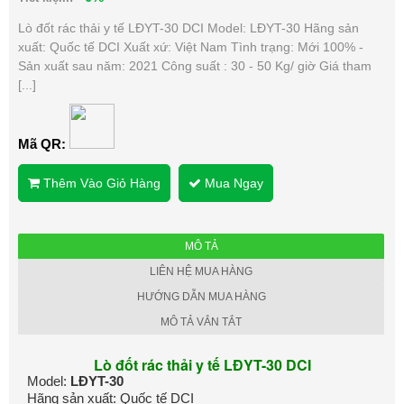
Lò đốt rác thải y tế LĐYT-30 DCI Model: LĐYT-30 Hãng sản
xuất: Quốc tế DCI Xuất xứ: Việt Nam Tình trạng: Mới 100% -
Sản xuất sau năm: 2021 Công suất : 30 - 50 Kg/ giờ Giá tham
[...]
Mã QR:
Thêm Vào Giỏ Hàng
Mua Ngay
MÔ TẢ
LIÊN HỆ MUA HÀNG
HƯỚNG DẪN MUA HÀNG
MÔ TẢ VẮN TẮT
Lò đốt rác thải y tế LĐYT-30 DCI
Model:
LĐYT-30
Hãng sản xuất: Quốc tế DCI