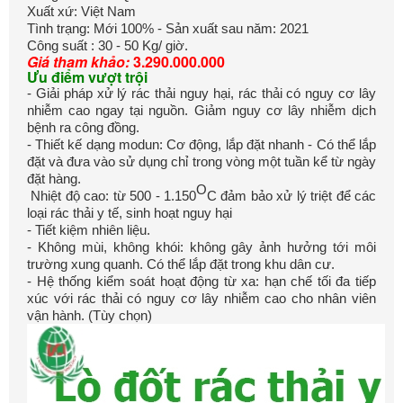
Xuất xứ: Việt Nam
Tình trạng: Mới 100% - Sản xuất sau năm: 2021
Công suất : 30 - 50 Kg/ giờ.
Giá tham khảo:
3.290.000.000
Ưu điểm vượt trội
- Giải pháp xử lý rác thải nguy hại, rác thải có nguy cơ lây
nhiễm cao ngay tại nguồn. Giảm nguy cơ lây nhiễm dịch
bệnh ra công đồng.
- Thiết kế dạng modun: Cơ động, lắp đặt nhanh - Có thể lắp
đặt và đưa vào sử dụng chỉ trong vòng một tuần kể từ ngày
đặt hàng.
O
Nhiệt độ cao: từ 500 - 1.150
C đảm bảo xử lý triệt để các
loại rác thải y tế, sinh hoạt nguy hại
- Tiết kiệm nhiên liệu.
- Không mùi, không khói: không gây ảnh hưởng tới môi
trường xung quanh. Có thể lắp đặt trong khu dân cư.
- Hệ thống kiểm soát hoạt động từ xa: hạn chế tối đa tiếp
xúc với rác thải có nguy cơ lây nhiễm cao cho nhân viên
vận hành. (Tùy chọn)