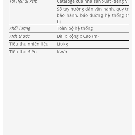
Tài liệu đi kèm
Cataloge của nhà sản xuất (tiếng Việt)
Sổ tay hướng dẫn vận hành, quy trìn
bảo hành, bảo dưỡng hệ thống thiế
bị
Khối lượng
Toàn bộ hệ thống
Kích thước
Dài x Rộng x Cao (m)
Tiêu thụ nhiên liệu
Lít/kg
Tiêu thụ điện
Kw/h